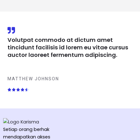
Volutpat commodo at dictum amet
tincidunt facilisis id lorem eu vitae cursus
auctor laoreet fermentum adipiscing.
MATTHEW JOHNSON
R





a
t
e
d
4
Setiap orang berhak
.
mendapatkan akses