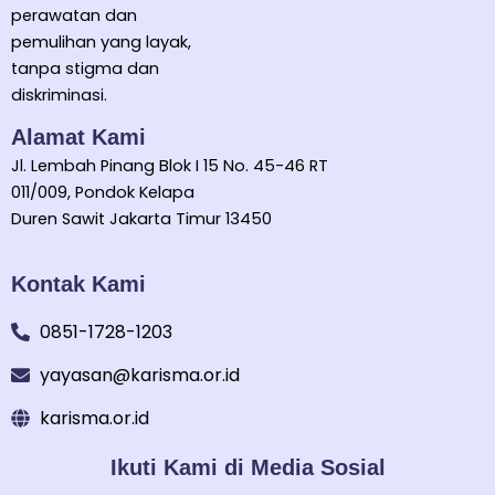
5
perawatan dan
o
pemulihan yang layak,
u
tanpa stigma dan
t
diskriminasi.
o
Alamat Kami
f
Jl. Lembah Pinang Blok I 15 No. 45-46 RT
5
011/009, Pondok Kelapa
Duren Sawit Jakarta Timur 13450
Kontak Kami
0851-1728-1203
yayasan@karisma.or.id
karisma.or.id
Ikuti Kami di Media Sosial