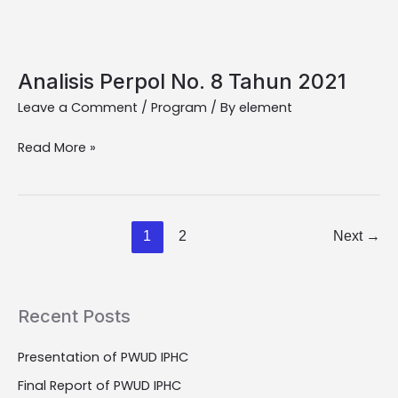
Analisis
Perpol
Analisis Perpol No. 8 Tahun 2021
No.
8
Leave a Comment
/
Program
/ By
element
Tahun
2021
Read More »
1
2
Next
→
Recent Posts
Presentation of PWUD IPHC
Final Report of PWUD IPHC