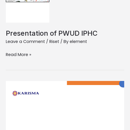
Presentation of PWUD IPHC
Leave a Comment
/
Riset
/ By
element
Read More »
Final
Report
of
PWUD
IPHC